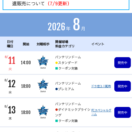
選販売について
（7/9更新）
今シーズンの抽選受付は終了いたしました。
たくさんのご応募ありがとうございました。
8
2026
年
月
申込履歴や領収証発行は
こちら
からご確認くださ
い。
日付
開催球場
開始
対戦相手
イベント
曜日
料金カテゴリ
8/
バンテリンドーム
11
14:00
スタンダード
発売中
クーポン対象
火
8/
12
バンテリンドーム
18:00
ドラ恋ユニ配布
発売中
プレミアム
水
バンテリンドーム
8/
13
ダイナミックプライシ
FCスペシャルゲ
18:00
発売中
ーム
ング
木
クーポン対象