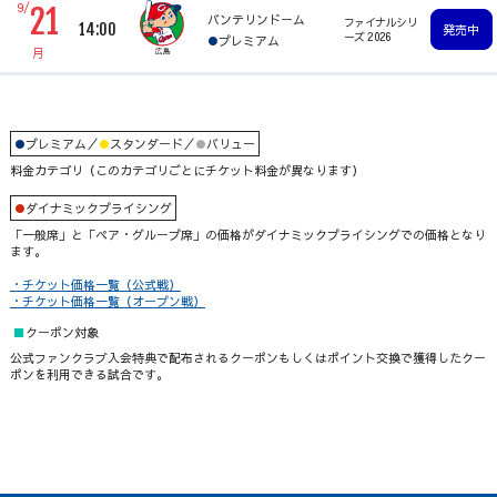
9/
21
バンテリンドーム
ファイナルシリ
14:00
発売中
ーズ 2026
プレミアム
月
プレミアム
／
スタンダード
／
バリュー
料金カテゴリ（このカテゴリごとにチケット料金が異なります）
ダイナミックプライシング
「一般席」と「ペア・グループ席」の価格がダイナミックプライシングでの価格となり
ます。
・チケット価格一覧（公式戦）
・チケット価格一覧（オープン戦）
クーポン対象
公式ファンクラブ入会特典で配布されるクーポンもしくはポイント交換で獲得したクー
ポンを利用できる試合です。